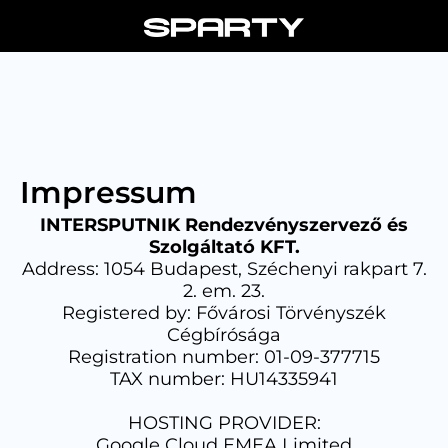
Skip
to
content
Impressum
INTERSPUTNIK Rendezvényszervező és
Szolgáltató KFT.
Address: 1054 Budapest, Széchenyi rakpart 7.
2. em. 23.
Registered by: Fővárosi Törvényszék
Cégbírósága
Registration number: 01-09-377715
TAX number: HU14335941
HOSTING PROVIDER:
Google Cloud EMEA Limited